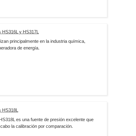
s
HS316L y HS317L
zan principalmente en la industria química,
neradora de energía.
s
HS318L
HS318L es una fuente de presión excelente que
 cabo la calibración por comparación.