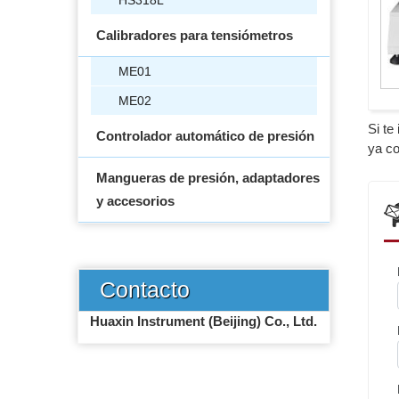
HS318L
Calibradores para tensiómetros
ME01
ME02
Si te
Controlador automático de presión
ya co
Mangueras de presión, adaptadores
y accesorios
Contacto
Huaxin Instrument (Beijing) Co., Ltd.