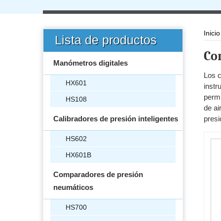
Inicio
Lista de productos
Co
Manómetros digitales
Los c
HX601
instr
permi
HS108
de ai
Calibradores de presión inteligentes
presi
HS602
HX601B
Comparadores de presión
neumáticos
HS700